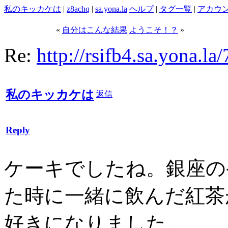
私のキッカケは
|
z8achq
|
sa.yona.la
ヘルプ
|
タグ一覧
|
アカウ
«
自分はこんな結果
ようこそ！？
»
Re:
http://rsifb4.sa.yona.la/
私のキッカケは
返信
Reply
ケーキでしたね。銀座の
た時に一緒に飲んだ紅茶
好きになりました。