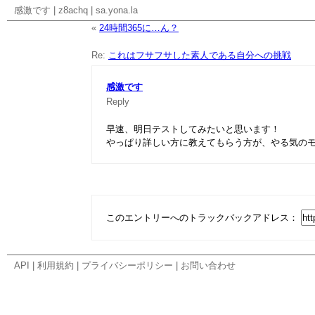
感激です
|
z8achq
|
sa.yona.la
«
24時間365に…ん？
Re:
これはフサフサした素人である自分への挑戦
感激です
Reply
早速、明日テストしてみたいと思います！
やっぱり詳しい方に教えてもらう方が、やる気の
このエントリーへのトラックバックアドレス：
API
|
利用規約
|
プライバシーポリシー
|
お問い合わせ