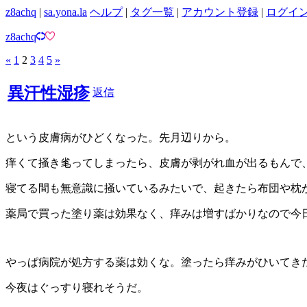
z8achq
|
sa.yona.la
ヘルプ
|
タグ一覧
|
アカウント登録
|
ログイ
z8achq
«
1
2
3
4
5
»
異汗性湿疹
返信
という皮膚病がひどくなった。先月辺りから。
痒くて掻き毟ってしまったら、皮膚が剥がれ血が出るもんで
寝てる間も無意識に掻いているみたいで、起きたら布団や枕
薬局で買った塗り薬は効果なく、痒みは増すばかりなので今
やっぱ病院が処方する薬は効くな。塗ったら痒みがひいてき
今夜はぐっすり寝れそうだ。