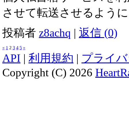
させて転送させるように
投稿者
z8achq
|
返信 (0)
«
1
2
3
4
5
»
API
|
利用規約
|
プライバ
Copyright (C) 2026
HeartRa